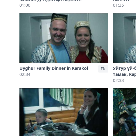
01:00
01:35
Uyghur Family Dinner in Karakol
Уйгур үй-
EN
02:34
тамак, Ка
02:33