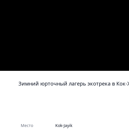
Зимний юрточный лагерь экотрека в Кок
Место
Kok-Jayik