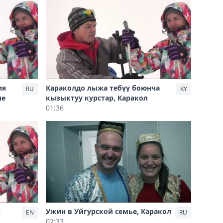
ия
Караколдо лыжа тебүү боюнча
RU
KY
ле
кызыктуу курстар, Каракол
01:36
n
Ужин в Уйгурской семье, Каракол
EN
RU
02:33