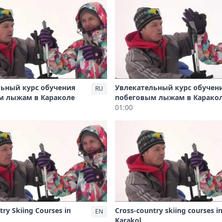
ьный курс обучения
Увлекательный курс обучен
RU
м лыжам в Караколе
побеговым лыжам в Карако
01:00
try Skiing Courses in
Cross-country skiing courses i
EN
Karakol