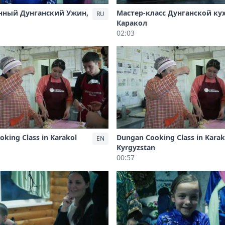
нный Дунганский Ужин,
Мастер-класс Дунганской ку
RU
Каракол
02:03
king Class in Karakol
Dungan Cooking Class in Karak
EN
Kyrgyzstan
00:57