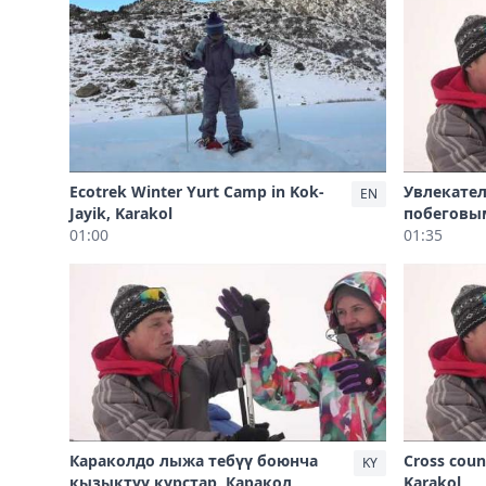
Ecotrek Winter Yurt Camp in Kok-
Увлекател
EN
Jayik, Karakol
побеговы
01:00
01:35
Караколдо лыжа тебүү боюнча
Cross coun
KY
кызыктуу курстар, Каракол
Karakol