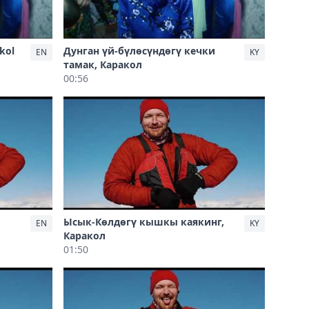
kol
Дунган үй-бүлөсүндөгү кечки
EN
KY
тамак, Каракол
00:56
Ысык-Көлдөгү кышкы каякинг,
EN
KY
Каракол
01:50