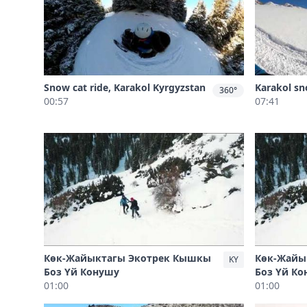
Snow cat ride, Karakol Kyrgyzstan
Karakol sn
360°
00:57
07:41
Көк-Жайыктагы Экотрек Кышкы
Көк-Жайы
KY
Боз Үй Конушу
Боз Үй К
01:00
01:00