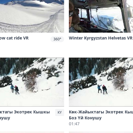
ow cat ride VR
Winter Kyrgyzstan Helvetas VR
360°
ктагы Экотрек Кышкы
Көк-Жайыктагы Экотрек К
KY
онушу
Боз Үй Конушу
01:47