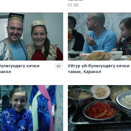
01:00
бүлөсүндөгү кечки
Уйгур үй-бүлөсүндөгү кечки
KY
ракол
тамак, Каракол