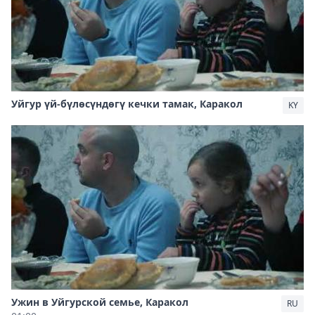
Уйгур үй-бүлөсүндөгү кечки тамак, Каракол
KY
Ужин в Уйгурской семье, Каракол
RU