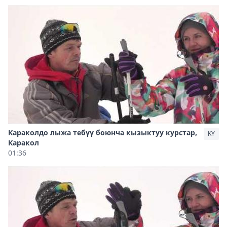
Караколдо лыжа тебүү боюнча кызыктуу курстар,
KY
Каракол
01:36