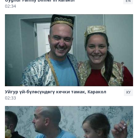
EN
02:34
Уйгур үй-бүлөсүндөгү кечки тамак, Каракол
KY
02:33