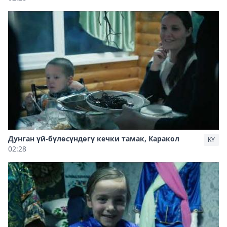
Дунган үй-бүлөсүндөгү кечки тамак, Каракол
KY
02:28