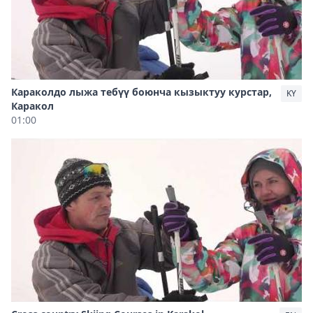
Караколдо лыжа тебүү боюнча кызыктуу курстар,
KY
Каракол
01:00