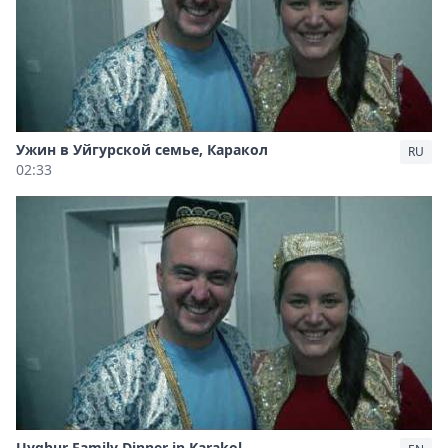
Ужин в Уйгурской семье, Каракол
RU
02:33
Uyghur Family Dinner in Karakol