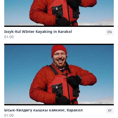
Issyk-Kul WInter Kayaking in Karakol
EN
01:00
Ысык-Көлдөгү кышкы каякинг, Каракол
KY
01:00