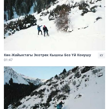
Көк-Жайыктагы Экотрек Кышкы Боз Үй Конушу
KY
01:47