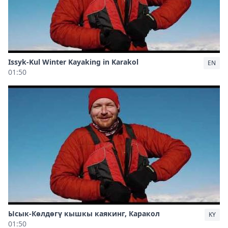
Issyk-Kul Winter Kayaking in Karakol
EN
01:50
Ысык-Көлдөгү кышкы каякинг, Каракол
KY
01:50