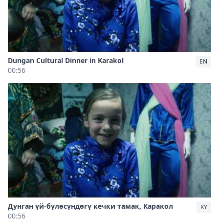
Dungan Cultural Dinner in Karakol
EN
00:56
Дунган үй-бүлөсүндөгү кечки тамак, Каракол
KY
00:56