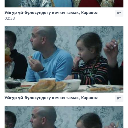
Уйгур үй-бүлөсүндөгү кечки тамак, Каракол
KY
02:33
Уйгур үй-бүлөсүндөгү кечки тамак, Каракол
KY