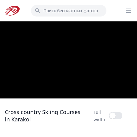
Перейти
Поиск
к
Op
основному
содержанию
Cross country Skiing Courses
Full
Full width
in Karakol
width