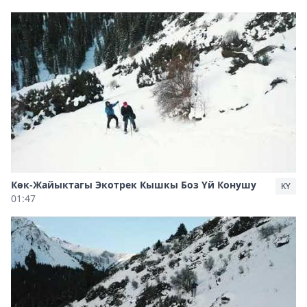
Көк-Жайыктагы Экотрек Кышкы Боз Үй Конушу
KY
01:47