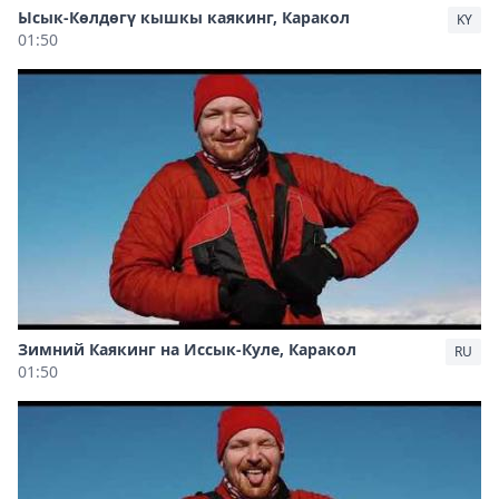
Ысык-Көлдөгү кышкы каякинг, Каракол
KY
01:50
Зимний Каякинг на Иссык-Куле, Каракол
RU
01:50