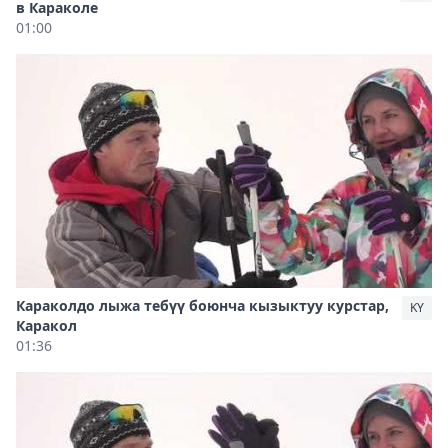
в Караколе
01:00
Караколдо лыжа тебүү боюнча кызыктуу курстар,
KY
Каракол
01:36