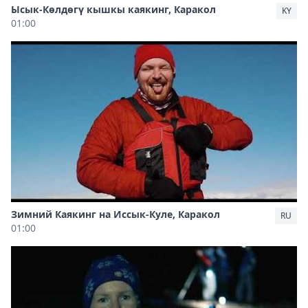
Ысык-Көлдөгү кышкы каякинг, Каракол
KY
01:00
Зимний Каякинг на Иссык-Куле, Каракол
RU
01:00