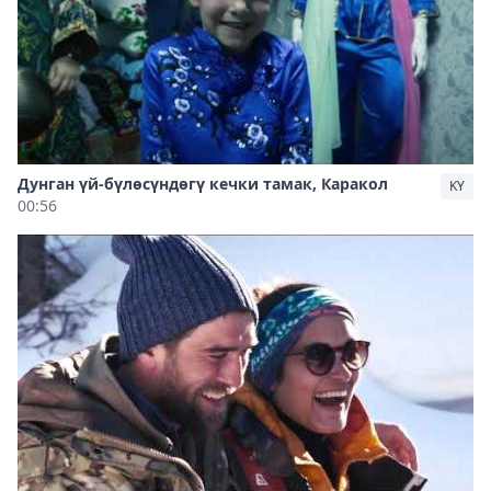
Дунган үй-бүлөсүндөгү кечки тамак, Каракол
KY
00:56