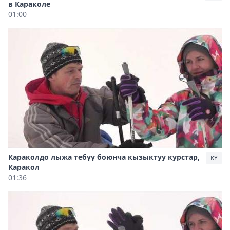
в Караколе
01:00
Караколдо лыжа тебүү боюнча кызыктуу курстар,
KY
Каракол
01:36