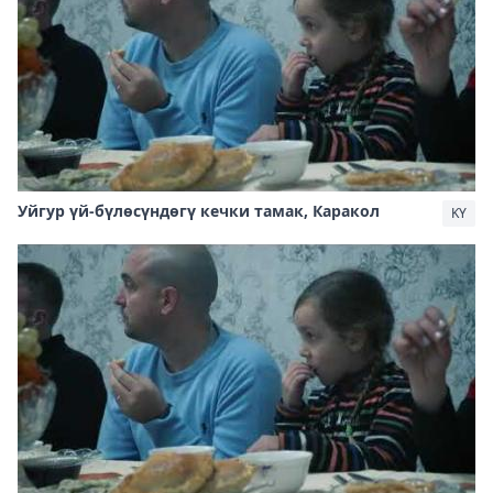
Уйгур үй-бүлөсүндөгү кечки тамак, Каракол
KY