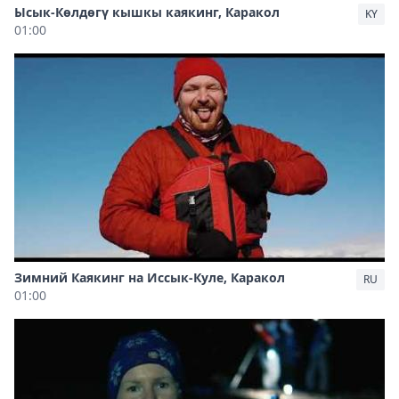
Ысык-Көлдөгү кышкы каякинг, Каракол
KY
01:00
Зимний Каякинг на Иссык-Куле, Каракол
RU
01:00