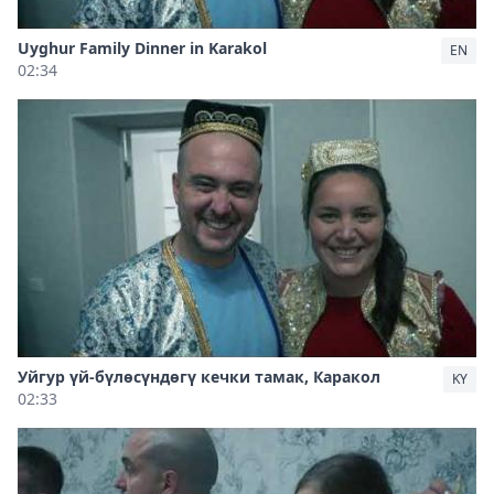
Uyghur Family Dinner in Karakol
EN
02:34
Уйгур үй-бүлөсүндөгү кечки тамак, Каракол
KY
02:33