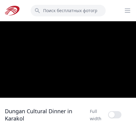
Перейти
Поиск
к
Op
основному
содержанию
Dungan Cultural Dinner in
Full
Full width
Karakol
width