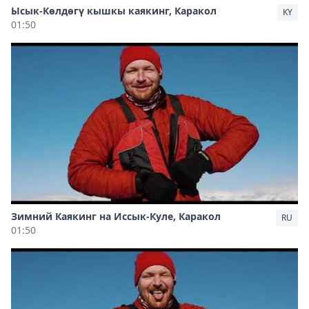
Ысык-Көлдөгү кышкы каякинг, Каракол
KY
01:50
Зимний Каякинг на Иссык-Куле, Каракол
RU
01:50