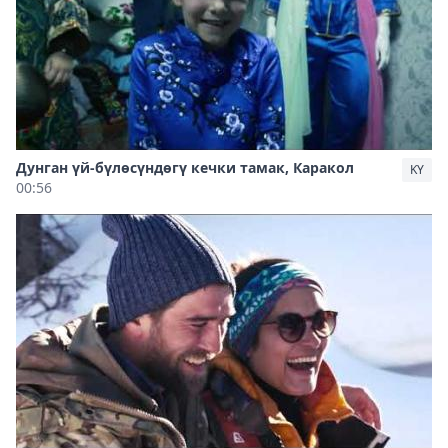
Дунган үй-бүлөсүндөгү кечки тамак, Каракол
KY
00:56