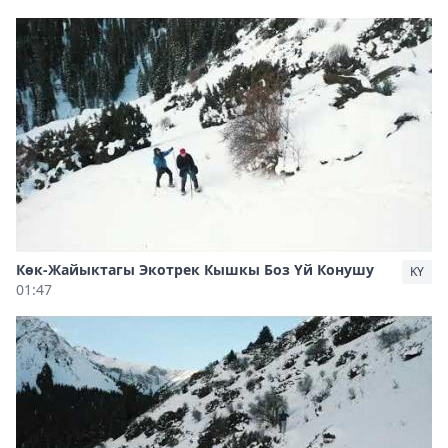
Көк-Жайыктагы Экотрек Кышкы Боз Үй Конушу
KY
01:47