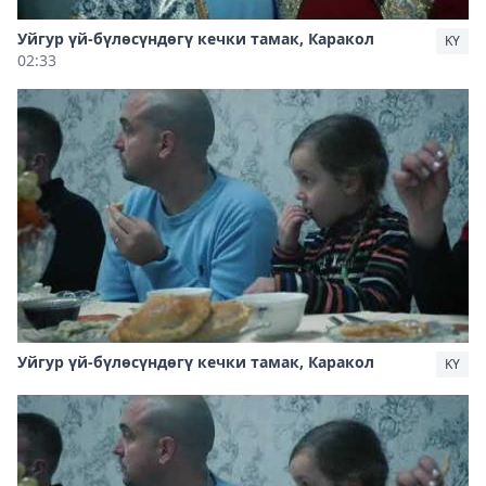
Уйгур үй-бүлөсүндөгү кечки тамак, Каракол
KY
02:33
Уйгур үй-бүлөсүндөгү кечки тамак, Каракол
KY