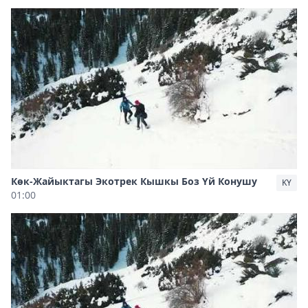
Көк-Жайыктагы Экотрек Кышкы Боз Үй Конушу
KY
01:00