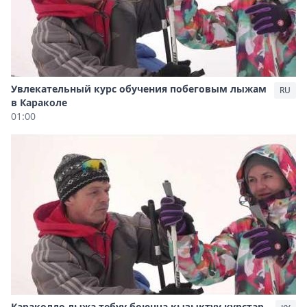
Увлекательный курс обучения побеговым лыжам
RU
в Караколе
01:00
Караколдо лыжа тебүү боюнча кызыктуу курстар,