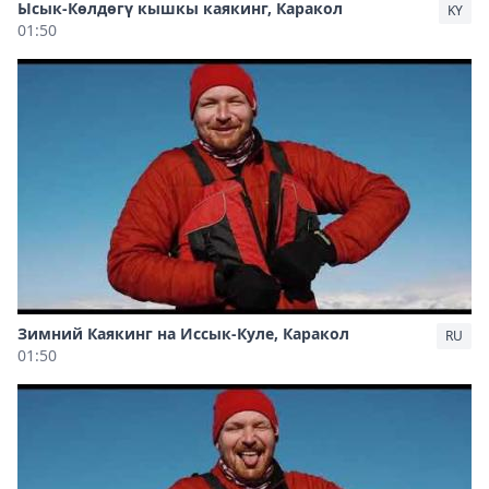
Ысык-Көлдөгү кышкы каякинг, Каракол
KY
01:50
Зимний Каякинг на Иссык-Куле, Каракол
RU
01:50