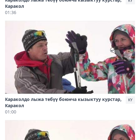
KY
Каракол
01:36
Караколдо лыжа тебүү боюнча кызыктуу курстар,
KY
Каракол
01:00