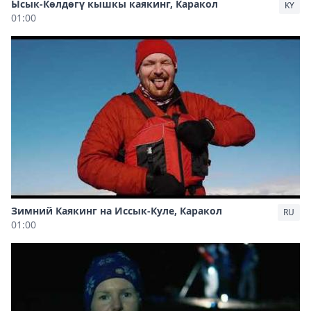
Ысык-Көлдөгү кышкы каякинг, Каракол
KY
01:00
Зимний Каякинг на Иссык-Куле, Каракол
RU
01:00