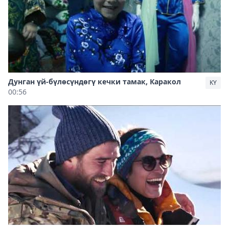
Дунган үй-бүлөсүндөгү кечки тамак, Каракол
KY
00:56