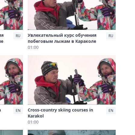
ия
Увлекательный курс обучения
RU
RU
ле
побеговым лыжам в Караколе
01:00
n
Cross-country skiing courses in
EN
EN
Karakol
01:00