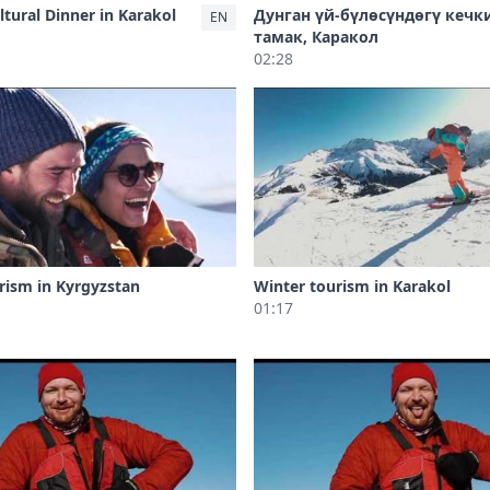
tural Dinner in Karakol
Дунган үй-бүлөсүндөгү кечк
EN
тамак, Каракол
02:28
rism in Kyrgyzstan
Winter tourism in Karakol
01:17