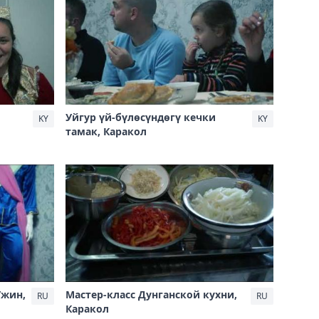
Уйгур үй-бүлөсүндөгү кечки
KY
KY
тамак, Каракол
Ужин,
Мастер-класс Дунганской кухни,
RU
RU
Каракол