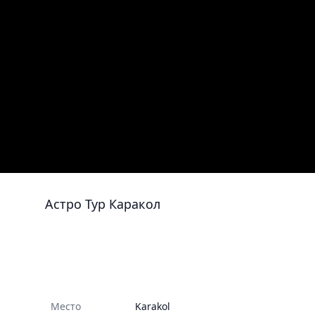
Астро Тур Каракол
Место
Karakol