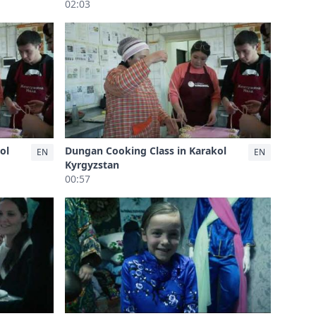
02:03
ol
Dungan Cooking Class in Karakol
EN
EN
Kyrgyzstan
00:57