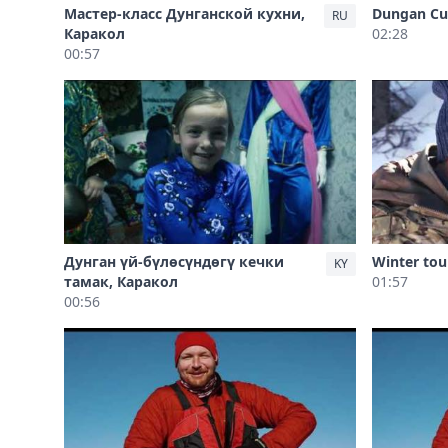
Мастер-класс Дунганской кухни,
Dungan Cul
RU
Каракол
02:28
00:57
Дунган үй-бүлөсүндөгү кечки
Winter tou
KY
тамак, Каракол
01:57
00:56