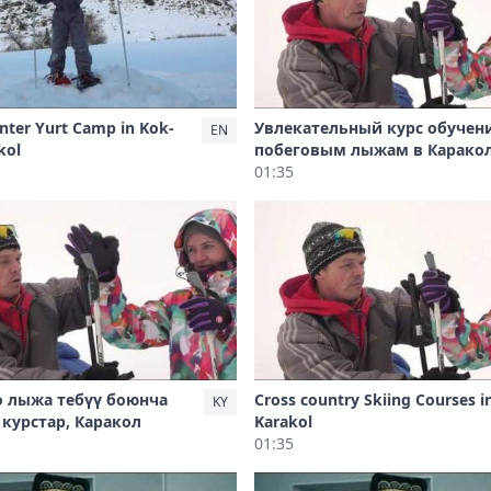
nter Yurt Camp in Kok-
Увлекательный курс обучен
EN
kol
побеговым лыжам в Карако
01:35
о лыжа тебүү боюнча
Cross country Skiing Courses i
KY
курстар, Каракол
Karakol
01:35