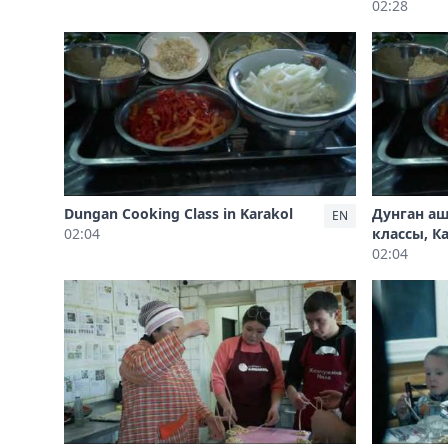
02:28
Dungan Cooking Class in Karakol
Дунган а
EN
02:04
классы, К
02:04