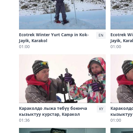
Ecotrek Winter Yurt Camp in Kok-
Ecotrek Wi
EN
Jayik, Karakol
Jayik, Kara
01:00
01:00
Караколдо лыжа тебүү боюнча
Караколд
KY
кызыктуу курстар, Каракол
кызыктуу 
01:36
01:00