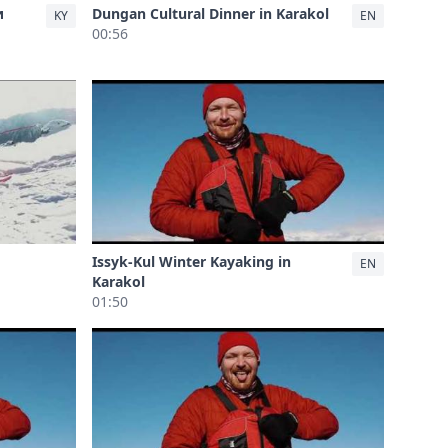
и
Dungan Cultural Dinner in Karakol
KY
EN
00:56
Issyk-Kul Winter Kayaking in
EN
Karakol
01:50