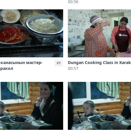
00:56
шканасынын мастер-
Dungan Cooking Class in Karak
KY
аракол
00:57