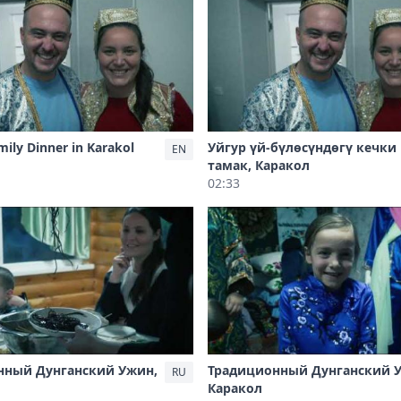
ily Dinner in Karakol
Уйгур үй-бүлөсүндөгү кечки
EN
тамак, Каракол
02:33
нный Дунганский Ужин,
Традиционный Дунганский 
RU
Каракол