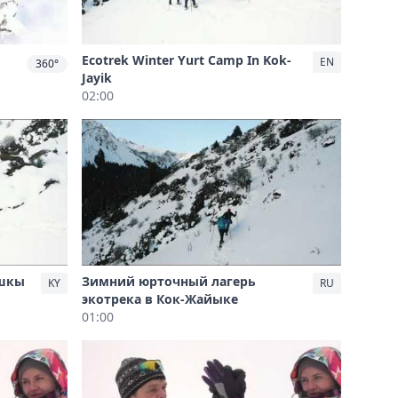
Ecotrek Winter Yurt Camp In Kok-
EN
360°
Jayik
02:00
ышкы
Зимний юрточный лагерь
KY
RU
экотрека в Кок-Жайыке
01:00