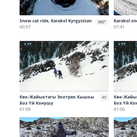
Snow cat ride, Karakol Kyrgyzstan
Karakol sn
360°
00:57
07:41
Көк-Жайыктагы Экотрек Кышкы
Көк-Жайы
KY
Боз Үй Конушу
Боз Үй К
01:00
01:00