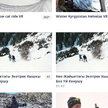
ow cat ride VR
Winter Kyrgyzstan Helvetas VR
360°
ктагы Экотрек Кышкы
Көк-Жайыктагы Экотрек К
KY
онушу
Боз Үй Конушу
01:47