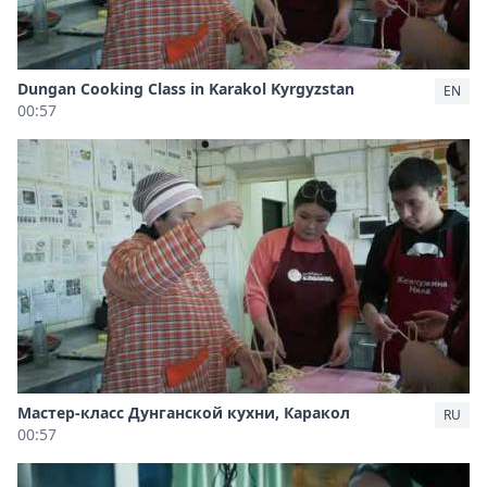
Dungan Cooking Class in Karakol Kyrgyzstan
EN
00:57
Мастер-класс Дунганской кухни, Каракол
RU
00:57