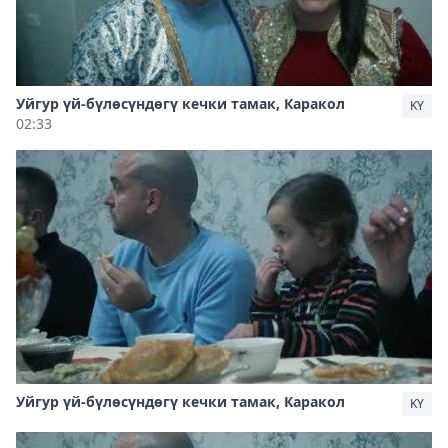
Уйгур үй-бүлөсүндөгү кечки тамак, Каракол
KY
02:33
Уйгур үй-бүлөсүндөгү кечки тамак, Каракол
KY