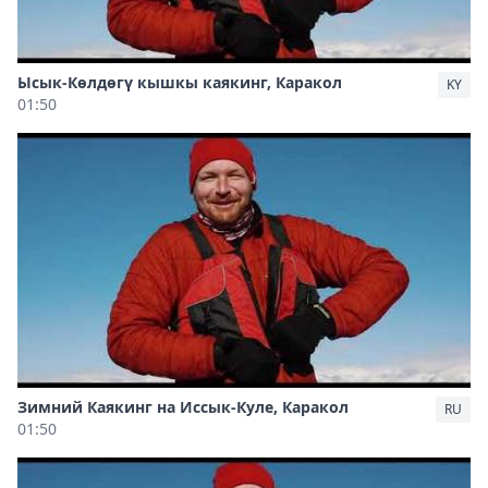
Ысык-Көлдөгү кышкы каякинг, Каракол
KY
01:50
Зимний Каякинг на Иссык-Куле, Каракол
RU
01:50