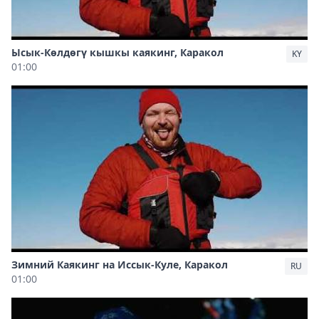
Ысык-Көлдөгү кышкы каякинг, Каракол
KY
01:00
Зимний Каякинг на Иссык-Куле, Каракол
RU
01:00