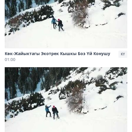
Көк-Жайыктагы Экотрек Кышкы Боз Үй Конушу
KY
01:00