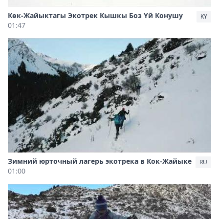
Көк-Жайыктагы Экотрек Кышкы Боз Үй Конушу
KY
01:47
Зимний юрточный лагерь экотрека в Кок-Жайыке
RU
01:00