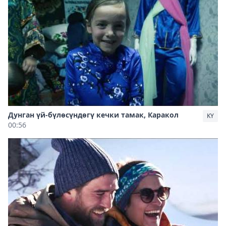
Дунган үй-бүлөсүндөгү кечки тамак, Каракол
KY
00:56