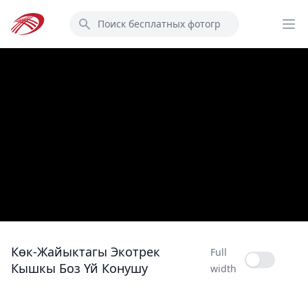
Перейти
Поиск
к
Op
основному
содержанию
Көк-Жайыктагы Экотрек
Full
Full width
Кышкы Боз Үй Конушу
width