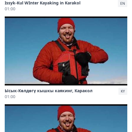
Issyk-Kul WInter Kayaking in Karakol
EN
01:00
Ысык-Көлдөгү кышкы каякинг, Каракол
KY
01:00