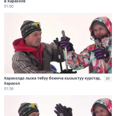
в Караколе
01:00
Караколдо лыжа тебүү боюнча кызыктуу курстар,
KY
Каракол
01:36