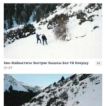
Көк-Жайыктагы Экотрек Кышкы Боз Үй Конушу
KY
01:47