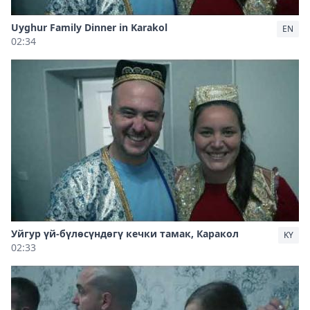
Uyghur Family Dinner in Karakol
EN
02:34
Уйгур үй-бүлөсүндөгү кечки тамак, Каракол
KY
02:33