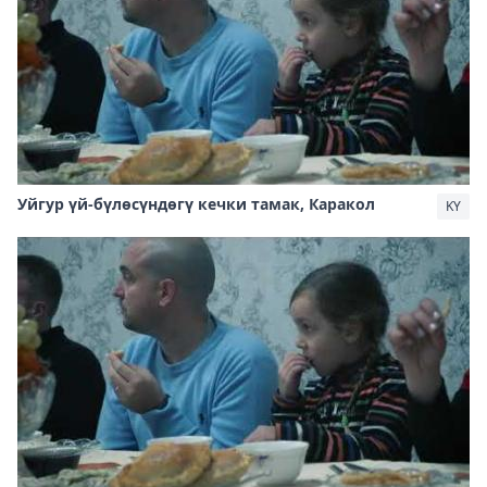
Уйгур үй-бүлөсүндөгү кечки тамак, Каракол
KY