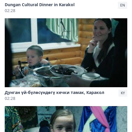
Dungan Cultural Dinner in Karakol
EN
02:28
Дунган үй-бүлөсүндөгү кечки тамак, Каракол
KY
02:28