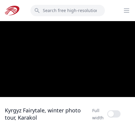
Skip
Search
to
Op
main
content
Kyrgyz Fairytale, winter photo
Full
Full width
tour, Karakol
width