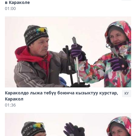
в Караколе
01:00
Караколдо лыжа тебүү боюнча кызыктуу курстар,
KY
Каракол
01:36