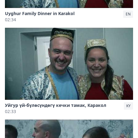
Uyghur Family Dinner in Karakol
EN
02:34
Уйгур үй-бүлөсүндөгү кечки тамак, Каракол
KY
02:33