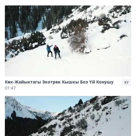
Көк-Жайыктагы Экотрек Кышкы Боз Үй Конушу
KY
01:47