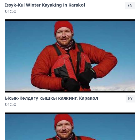
Issyk-Kul Winter Kayaking in Karakol
EN
01:50
Ысык-Көлдөгү кышкы каякинг, Каракол
KY
01:50