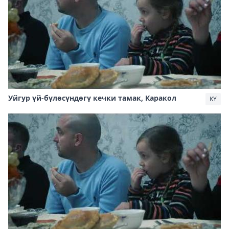
Уйгур үй-бүлөсүндөгү кечки тамак, Каракол
KY