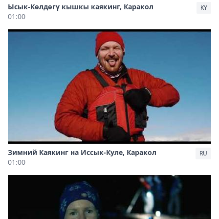
Ысык-Көлдөгү кышкы каякинг, Каракол
KY
01:00
Зимний Каякинг на Иссык-Куле, Каракол
RU
01:00