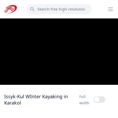
Skip
Search
to
Op
main
content
Issyk-Kul WInter Kayaking in
Full
Full width
Karakol
width