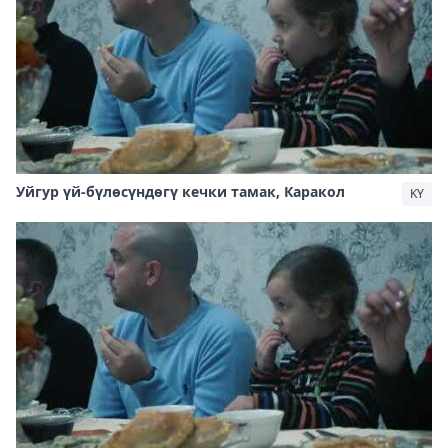
Уйгур үй-бүлөсүндөгү кечки тамак, Каракол
KY