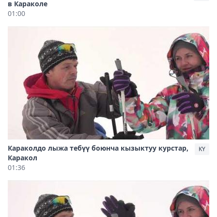
в Караколе
01:00
Караколдо лыжа тебүү боюнча кызыктуу курстар,
KY
Каракол
01:36