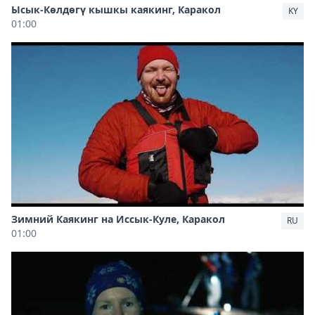
Ысык-Көлдөгү кышкы каякинг, Каракол
KY
01:00
Зимний Каякинг на Иссык-Куле, Каракол
RU
01:00