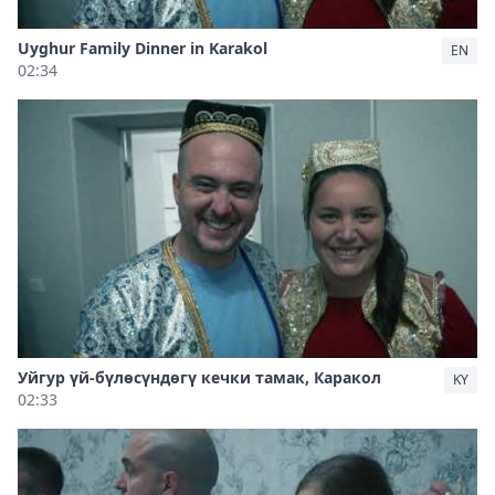
Uyghur Family Dinner in Karakol
EN
02:34
Уйгур үй-бүлөсүндөгү кечки тамак, Каракол
KY
02:33