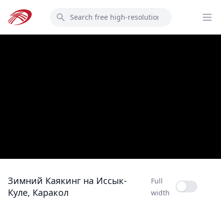
Skip
Search
to
Op
main
content
Зимний Каякинг на Иссык-
Full
Full width
Куле, Каракол
width