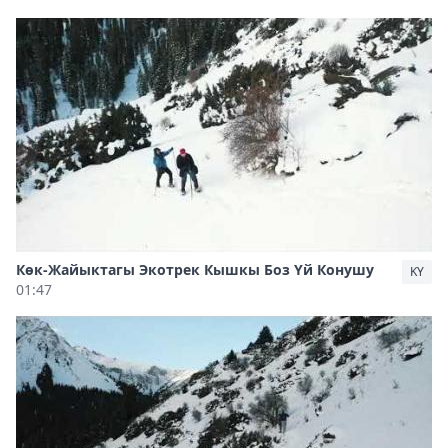
Көк-Жайыктагы Экотрек Кышкы Боз Үй Конушу
KY
01:47