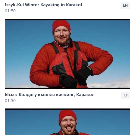
Issyk-Kul Winter Kayaking in Karakol
EN
01:50
Ысык-Көлдөгү кышкы каякинг, Каракол
KY
01:50