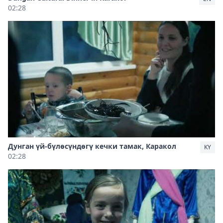
02:28
Дунган үй-бүлөсүндөгү кечки тамак, Каракол
KY
02:28