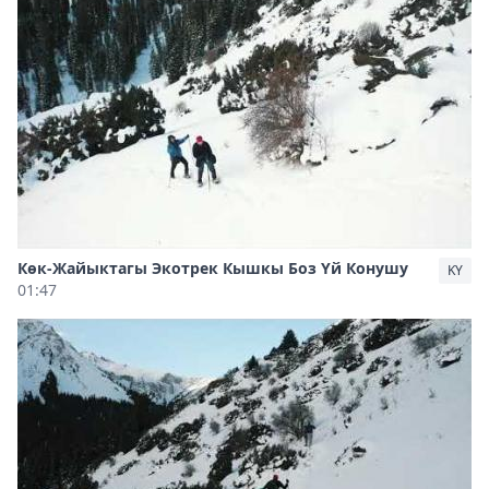
Көк-Жайыктагы Экотрек Кышкы Боз Үй Конушу
KY
01:47