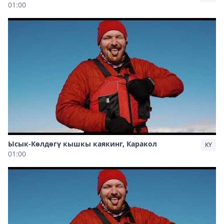
01:00
Ысык-Көлдөгү кышкы каякинг, Каракол
KY
01:00