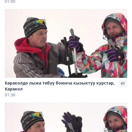
01:00
Караколдо лыжа тебүү боюнча кызыктуу курстар,
KY
Каракол
01:36