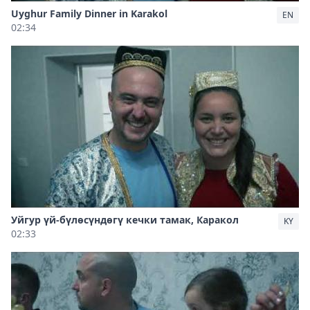
Uyghur Family Dinner in Karakol
EN
02:34
Уйгур үй-бүлөсүндөгү кечки тамак, Каракол
KY
02:33