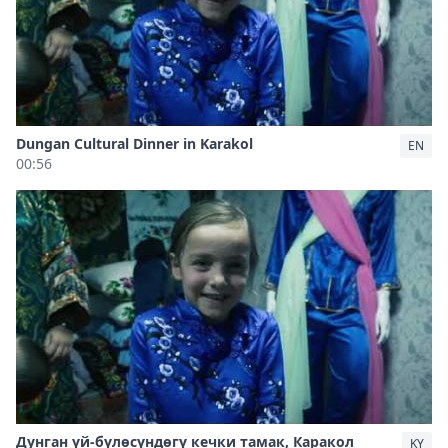
Dungan Cultural Dinner in Karakol
EN
00:56
Дунган үй-бүлөсүндөгү кечки тамак, Каракол
KY