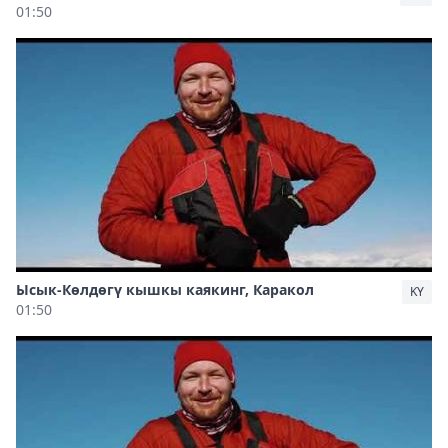
01:50
Ысык-Көлдөгү кышкы каякинг, Каракол
KY
01:50