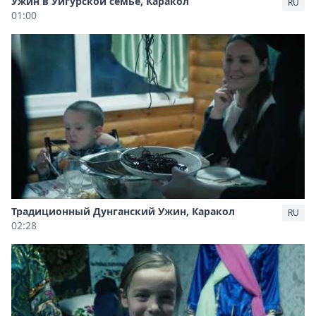
Ужин в Уйгурской семье, Каракол
RU
01:00
Традиционный Дунганский Ужин, Каракол
RU
02:28