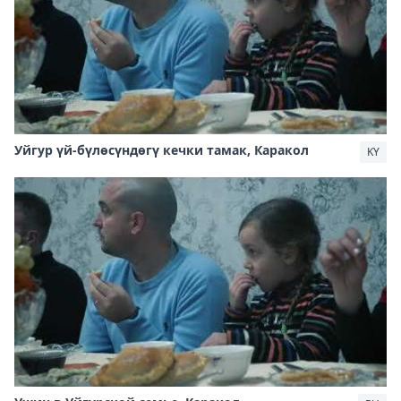
Уйгур үй-бүлөсүндөгү кечки тамак, Каракол
KY