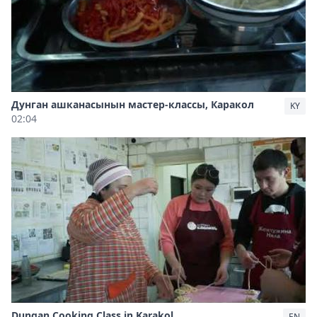
Дунган ашканасынын мастер-классы, Каракол
KY
02:04
Dungan Cooking Class in Karakol
EN