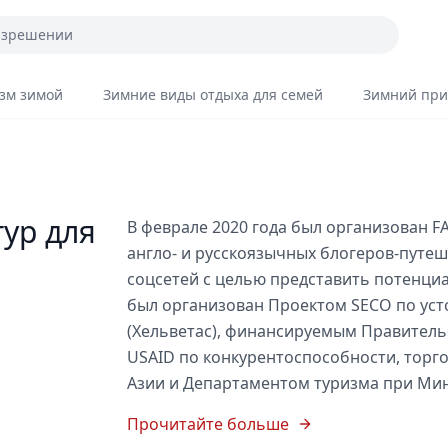
зм зимой
Зимние виды отдыха для семей
Зимний при
ур для
В феврале 2020 года был организован F
англо- и русскоязычных блогеров-путе
соцсетей с целью представить потенциа
был организован Проектом SECO по ус
(Хельветас), финансируемым Правитель
USAID по конкурентоспособности, торг
Азии и Департаментом туризма при Мин
Прочитайте больше